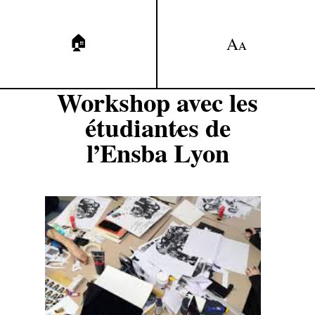
🏠
A
A
Workshop avec les
étudiant·es de
l’Ensba Lyon