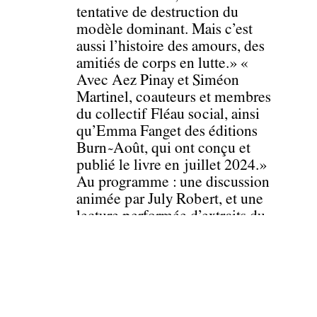
tentative de destruction du
modèle dominant. Mais c’est
aussi l’histoire des amours, des
amitiés de corps en lutte.» «
Avec Aez Pinay et Siméon
Martinel, coauteurs et membres
du collectif Fléau social, ainsi
qu’Emma Fanget des éditions
Burn~Août, qui ont conçu et
publié le livre en juillet 2024.»
Au programme : une discussion
animée par July Robert, et une
lecture performée d’extraits du
texte, préparée pendant l’après-
midi avec des participant·es.
Inscriptions bientôt disponibles
sur maisonpoeme.be.
Avec :
Aez Pinay, Siméon Martinel,