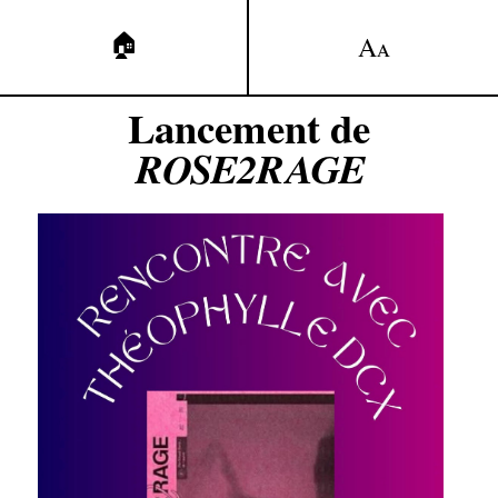
🏠
A
A
Lancement de
ROSE2RAGE